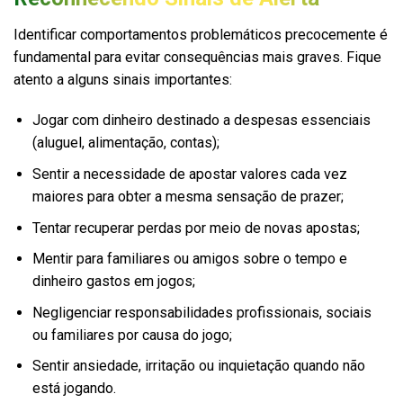
Identificar comportamentos problemáticos precocemente é
fundamental para evitar consequências mais graves. Fique
atento a alguns sinais importantes:
Jogar com dinheiro destinado a despesas essenciais
(aluguel, alimentação, contas);
Sentir a necessidade de apostar valores cada vez
maiores para obter a mesma sensação de prazer;
Tentar recuperar perdas por meio de novas apostas;
Mentir para familiares ou amigos sobre o tempo e
dinheiro gastos em jogos;
Negligenciar responsabilidades profissionais, sociais
ou familiares por causa do jogo;
Sentir ansiedade, irritação ou inquietação quando não
está jogando.