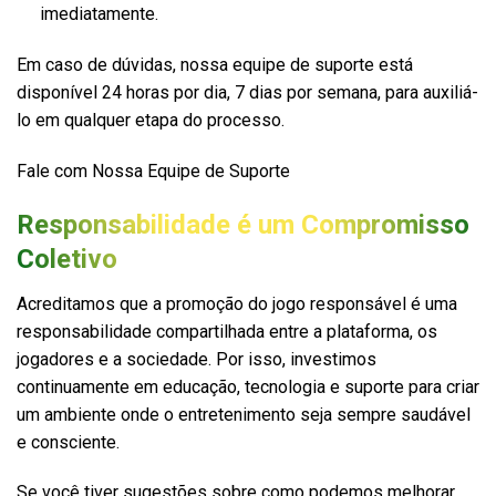
imediatamente.
Em caso de dúvidas, nossa equipe de suporte está
disponível 24 horas por dia, 7 dias por semana, para auxiliá-
lo em qualquer etapa do processo.
Fale com Nossa Equipe de Suporte
Responsabilidade é um Compromisso
Coletivo
Acreditamos que a promoção do jogo responsável é uma
responsabilidade compartilhada entre a plataforma, os
jogadores e a sociedade. Por isso, investimos
continuamente em educação, tecnologia e suporte para criar
um ambiente onde o entretenimento seja sempre saudável
e consciente.
Se você tiver sugestões sobre como podemos melhorar