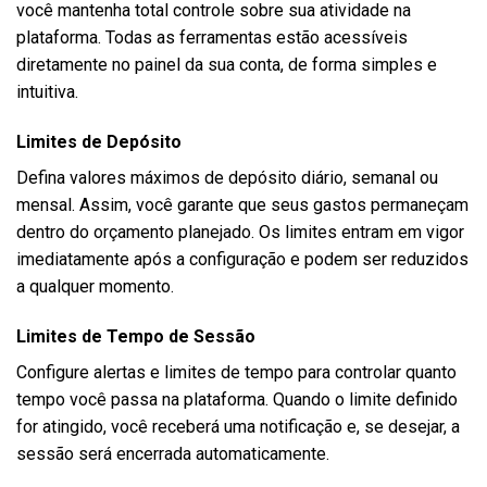
você mantenha total controle sobre sua atividade na
plataforma. Todas as ferramentas estão acessíveis
diretamente no painel da sua conta, de forma simples e
intuitiva.
Limites de Depósito
Defina valores máximos de depósito diário, semanal ou
mensal. Assim, você garante que seus gastos permaneçam
dentro do orçamento planejado. Os limites entram em vigor
imediatamente após a configuração e podem ser reduzidos
a qualquer momento.
Limites de Tempo de Sessão
Configure alertas e limites de tempo para controlar quanto
tempo você passa na plataforma. Quando o limite definido
for atingido, você receberá uma notificação e, se desejar, a
sessão será encerrada automaticamente.