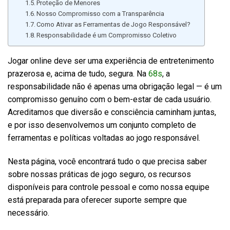
Proteção de Menores
Nosso Compromisso com a Transparência
Como Ativar as Ferramentas de Jogo Responsável?
Responsabilidade é um Compromisso Coletivo
Jogar online deve ser uma experiência de entretenimento
prazerosa e, acima de tudo, segura. Na
68s
, a
responsabilidade não é apenas uma obrigação legal — é um
compromisso genuíno com o bem-estar de cada usuário.
Acreditamos que diversão e consciência caminham juntas,
e por isso desenvolvemos um conjunto completo de
ferramentas e políticas voltadas ao jogo responsável.
Nesta página, você encontrará tudo o que precisa saber
sobre nossas práticas de jogo seguro, os recursos
disponíveis para controle pessoal e como nossa equipe
está preparada para oferecer suporte sempre que
necessário.