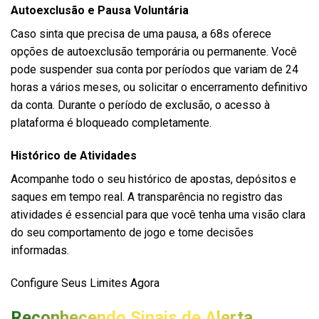
Autoexclusão e Pausa Voluntária
Caso sinta que precisa de uma pausa, a 68s oferece
opções de autoexclusão temporária ou permanente. Você
pode suspender sua conta por períodos que variam de 24
horas a vários meses, ou solicitar o encerramento definitivo
da conta. Durante o período de exclusão, o acesso à
plataforma é bloqueado completamente.
Histórico de Atividades
Acompanhe todo o seu histórico de apostas, depósitos e
saques em tempo real. A transparência no registro das
atividades é essencial para que você tenha uma visão clara
do seu comportamento de jogo e tome decisões
informadas.
Configure Seus Limites Agora
Reconhecendo Sinais de Alerta