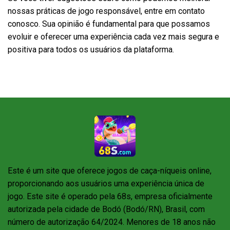
nossas práticas de jogo responsável, entre em contato
conosco. Sua opinião é fundamental para que possamos
evoluir e oferecer uma experiência cada vez mais segura e
positiva para todos os usuários da plataforma.
Este é um site que oferece jogos de caça-níqueis online,
proporcionando aos usuários uma experiência única de
jogo. Este site é operado pela 68s, empresa oficialmente
autorizada pela cidade de Bodó (Bodó/RN), Brasil, com
número de autorização 64/2024. Menores de 18 anos não