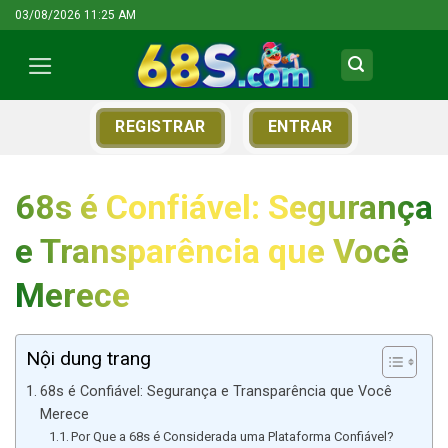
Skip
03/08/2026 11:25 AM
to
content
REGISTRAR
ENTRAR
68s é Confiável: Segurança
e Transparência que Você
Merece
Nội dung trang
68s é Confiável: Segurança e Transparência que Você
Merece
Por Que a 68s é Considerada uma Plataforma Confiável?