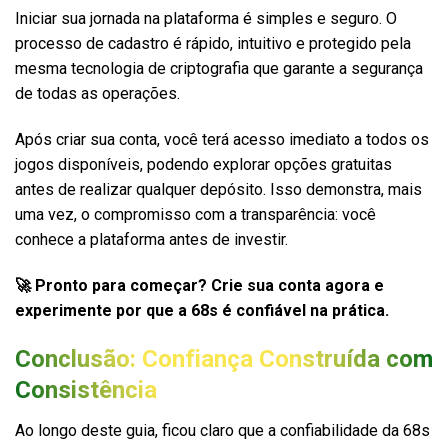
Iniciar sua jornada na plataforma é simples e seguro. O
processo de cadastro é rápido, intuitivo e protegido pela
mesma tecnologia de criptografia que garante a segurança
de todas as operações.
Após criar sua conta, você terá acesso imediato a todos os
jogos disponíveis, podendo explorar opções gratuitas
antes de realizar qualquer depósito. Isso demonstra, mais
uma vez, o compromisso com a transparência: você
conhece a plataforma antes de investir.
🚀 Pronto para começar? Crie sua conta agora e
experimente por que a 68s é confiável na prática.
Conclusão: Confiança Construída com
Consistência
Ao longo deste guia, ficou claro que a confiabilidade da 68s