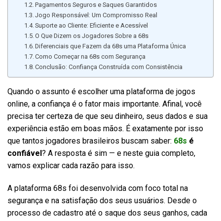
Pagamentos Seguros e Saques Garantidos
Jogo Responsável: Um Compromisso Real
Suporte ao Cliente: Eficiente e Acessível
O Que Dizem os Jogadores Sobre a 68s
Diferenciais que Fazem da 68s uma Plataforma Única
Como Começar na 68s com Segurança
Conclusão: Confiança Construída com Consistência
Quando o assunto é escolher uma plataforma de jogos
online, a confiança é o fator mais importante. Afinal, você
precisa ter certeza de que seu dinheiro, seus dados e sua
experiência estão em boas mãos. É exatamente por isso
que tantos jogadores brasileiros buscam saber:
68s
é
confiável
? A resposta é sim — e neste guia completo,
vamos explicar cada razão para isso.
A plataforma 68s foi desenvolvida com foco total na
segurança e na satisfação dos seus usuários. Desde o
processo de cadastro até o saque dos seus ganhos, cada