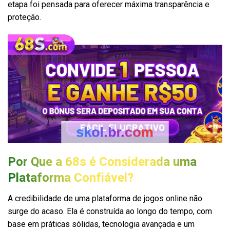
etapa foi pensada para oferecer máxima transparência e
proteção.
Por Que a 68s é Considerada uma
Plataforma Confiável?
A credibilidade de uma plataforma de jogos online não
surge do acaso. Ela é construída ao longo do tempo, com
base em práticas sólidas, tecnologia avançada e um