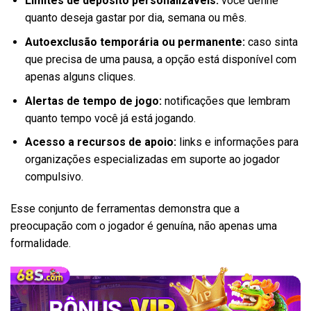
Limites de depósito personalizáveis:
você define
quanto deseja gastar por dia, semana ou mês.
Autoexclusão temporária ou permanente:
caso sinta
que precisa de uma pausa, a opção está disponível com
apenas alguns cliques.
Alertas de tempo de jogo:
notificações que lembram
quanto tempo você já está jogando.
Acesso a recursos de apoio:
links e informações para
organizações especializadas em suporte ao jogador
compulsivo.
Esse conjunto de ferramentas demonstra que a
preocupação com o jogador é genuína, não apenas uma
formalidade.