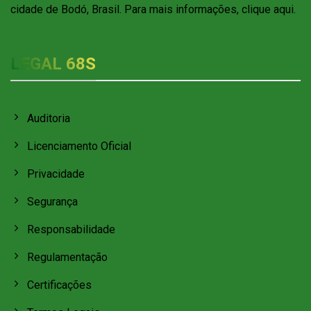
cidade de Bodó, Brasil. Para mais informações, clique aqui.
LEGAL 68S
Auditoria
Licenciamento Oficial
Privacidade
Segurança
Responsabilidade
Regulamentação
Certificações