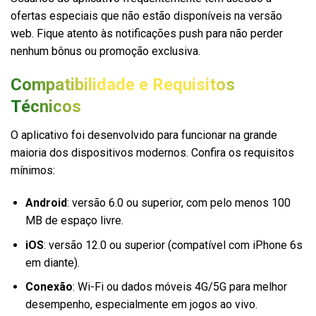
ofertas especiais que não estão disponíveis na versão
web. Fique atento às notificações push para não perder
nenhum bônus ou promoção exclusiva.
Compatibilidade e Requisitos
Técnicos
O aplicativo foi desenvolvido para funcionar na grande
maioria dos dispositivos modernos. Confira os requisitos
mínimos:
Android
: versão 6.0 ou superior, com pelo menos 100
MB de espaço livre.
iOS
: versão 12.0 ou superior (compatível com iPhone 6s
em diante).
Conexão
: Wi-Fi ou dados móveis 4G/5G para melhor
desempenho, especialmente em jogos ao vivo.