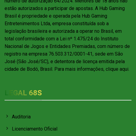
número de autorização 64/2024. Menores de 18 anos não
estão autorizados a participar de apostas. A Hub Gaming
Brasil é propriedade e operada pela Hub Gaming
Entretenimentos Ltda, empresa constituída sob a
legislação brasileira e autorizada a operar no Brasil, em
total conformidade com a Lei nº 1.475/24 do Instituto
Nacional de Jogos e Entidades Premiadas, com número de
registro na empresa 76.503.312/0001-41, sede em São
José (São José/SC), e detentora de licença emitida pela
cidade de Bodó, Brasil. Para mais informações, clique aqui.
LEGAL 68S
Auditoria
Licenciamento Oficial