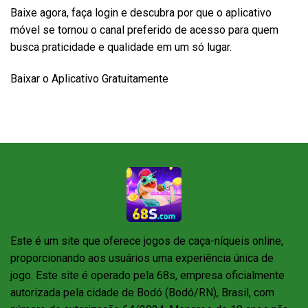
Baixe agora, faça login e descubra por que o aplicativo
móvel se tornou o canal preferido de acesso para quem
busca praticidade e qualidade em um só lugar.
Baixar o Aplicativo Gratuitamente
Este é um site que oferece jogos de caça-níqueis online,
proporcionando aos usuários uma experiência única de
jogo. Este site é operado pela 68s, empresa oficialmente
autorizada pela cidade de Bodó (Bodó/RN), Brasil, com