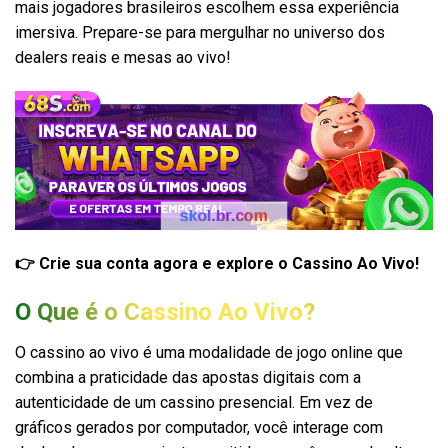
mais jogadores brasileiros escolhem essa experiência
imersiva. Prepare-se para mergulhar no universo dos
dealers reais e mesas ao vivo!
👉 Crie sua conta agora e explore o Cassino Ao Vivo!
O Que é o Cassino Ao Vivo?
O cassino ao vivo é uma modalidade de jogo online que
combina a praticidade das apostas digitais com a
autenticidade de um cassino presencial. Em vez de
gráficos gerados por computador, você interage com