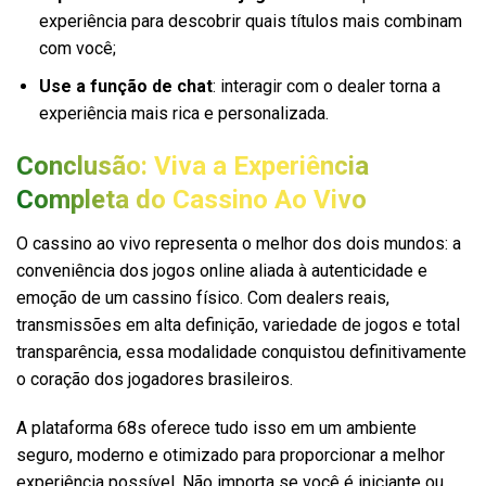
experiência para descobrir quais títulos mais combinam
com você;
Use a função de chat
: interagir com o dealer torna a
experiência mais rica e personalizada.
Conclusão: Viva a Experiência
Completa do Cassino Ao Vivo
O cassino ao vivo representa o melhor dos dois mundos: a
conveniência dos jogos online aliada à autenticidade e
emoção de um cassino físico. Com dealers reais,
transmissões em alta definição, variedade de jogos e total
transparência, essa modalidade conquistou definitivamente
o coração dos jogadores brasileiros.
A plataforma 68s oferece tudo isso em um ambiente
seguro, moderno e otimizado para proporcionar a melhor
experiência possível. Não importa se você é iniciante ou