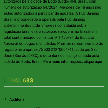
autorizada pela cidade de Bodó (Bodó/RN), Brasil, com
número de autorização 64/2024. Menores de 18 anos não
estão autorizados a participar de apostas. A Hub Gaming
Brasil é propriedade e operada pela Hub Gaming
Entretenimentos Ltda, empresa constituída sob a
legislação brasileira e autorizada a operar no Brasil, em
total conformidade com a Lei nº 1.475/24 do Instituto
Nacional de Jogos e Entidades Premiadas, com número de
registro na empresa 76.503.312/0001-41, sede em São
José (São José/SC), e detentora de licença emitida pela
cidade de Bodó, Brasil. Para mais informações, clique aqui.
LEGAL 68S
Auditoria