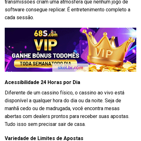
transmissões criam uma atmosfera que nenhum jogo de
software consegue replicar. É entretenimento completo a
cada sessão.
Acessibilidade 24 Horas por Dia
Diferente de um cassino físico, o cassino ao vivo está
disponível a qualquer hora do dia ou da noite. Seja de
manhã cedo ou de madrugada, você encontra mesas
abertas com dealers prontos para receber suas apostas.
Tudo isso sem precisar sair de casa.
Variedade de Limites de Apostas