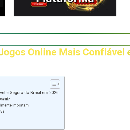
Jogos Online Mais Confiável 
vel e Segura do Brasil em 2026
rasil?
ealmente Importam
68s