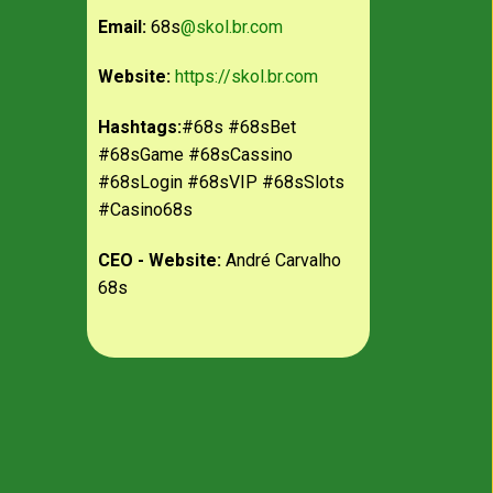
Email:
68s
@skol.br.com
Website:
https://skol.br.com
Hashtags:
#68s #68sBet
gulamentação, garantindo que cada real
#68sGame #68sCassino
te.
#68sLogin #68sVIP #68sSlots
#Casino68s
CEO - Website:
André Carvalho
STATUS
68s
✅ Ativa e Vigente
✅ Certificado
✅ Ativo
✅ Conforme
pósito
✅ Implementado