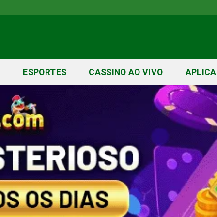
S
ESPORTES
CASSINO AO VIVO
APLICA