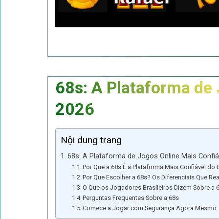
68s: A Plataforma de 
2026
Nội dung trang
68s: A Plataforma de Jogos Online Mais Confiá
Por Que a 68s É a Plataforma Mais Confiável do B
Por Que Escolher a 68s? Os Diferenciais Que R
O Que os Jogadores Brasileiros Dizem Sobre a 
Perguntas Frequentes Sobre a 68s
Comece a Jogar com Segurança Agora Mesmo