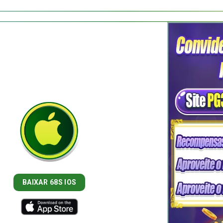
BAIXAR 68S IOS