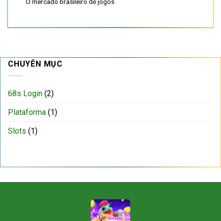
O mercado brasileiro de jogos
CHUYÊN MỤC
68s Login
(2)
Plataforma
(1)
Slots
(1)